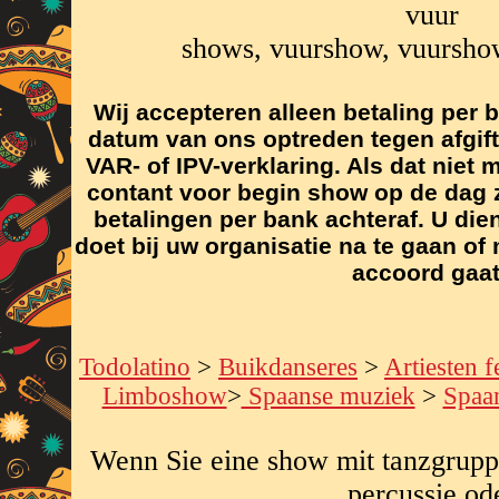
vuur
shows, vuurshow, vuursho
Wij accepteren alleen betaling per
datum van ons optreden tegen afgift
VAR- of IPV-verklaring. Als dat niet m
contant voor begin show op de dag z
betalingen per bank achteraf. U die
doet bij uw organisatie na te gaan o
accoord gaa
Todolatino
>
Buikdanseres
>
Artiesten f
Limboshow
>
Spaanse muziek
>
Spaa
Wenn Sie eine show mit tanzgrup
percussie od