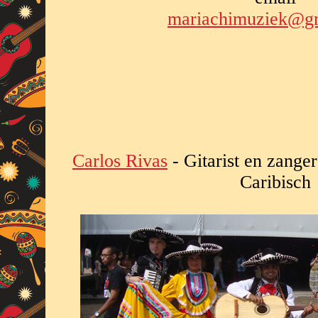
mariachimuziek@g
Carlos Rivas
- Gitarist en zange
Caribisch